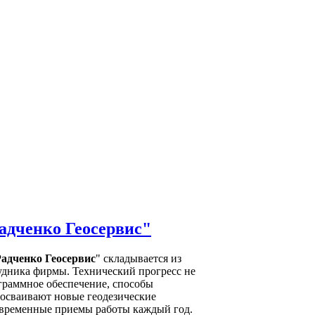
адченко Геосервис"
адченко Геосервис
" складывается из
удника фирмы. Технический прогресс не
ограммное обеспечение, способы
 осваивают новые геодезические
временные приемы работы каждый год.