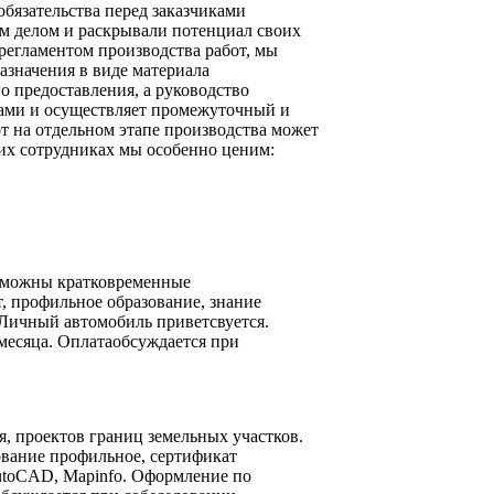
бязательства перед заказчиками
м делом и раскрывали потенциал своих
регламентом производства работ, мы
азначения в виде материала
го предоставления, а руководство
ами и осуществляет промежуточный и
т на отдельном этапе производства может
их сотрудниках мы особенно ценим:
озможны кратковременные
т, профильное образование, знание
 Личный автомобиль приветсвуется.
месяца. Оплатаобсуждается при
, проектов границ земельных участков.
зование профильное, сертификат
AutoCAD, Mapinfo. Оформление по