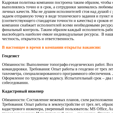
Кадровая политика компании построена таким образом, чтобы о
выполнялись точно и в срок, а сотрудники занимались любимы
личных качеств. Мы не душим исполнителей стоя над душой с 
задаем отправную точку в виде технического задания и пункт н
(соответствующего стандартам точности и качества) и сроков е
компании снабжает исполнителей всеми необходимыми ресурс
финальный контроль. Таким образом каждый исполнитель рабо
высвободить наиболее емкие индивидуальные ресурсы. В наш
честность, открытость и ответственность.
В настоящее в время в компании открыты вакансии:
Геодезист
Обязанности: Выполнение топографо-геодезических работ. В
командировки. Требования: Опыт работы в геодезии от трех ле
тахеометра, специализированного программного обеспечения.
Оформление по трудовому кодексу. Испытательный срок – два 
собеседовании.
Кадастровый инженер
Обязанности: Составление межевых планов, схем расположения
Требования: Опыт работы в землеустройстве от трех лет, обра
кадастрового инженера, уверенный пользователь: MS Office, 