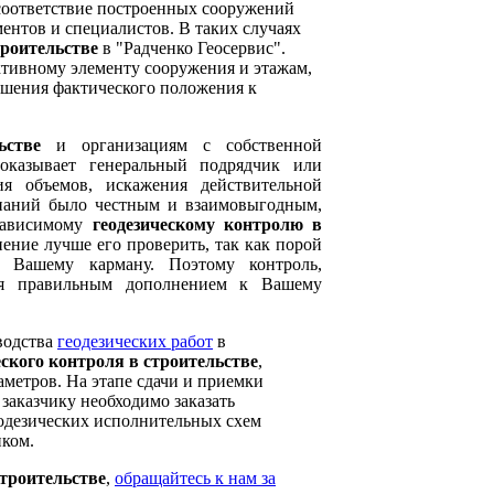
 соответствие построенных сооружений
ентов и специалистов. В таких случаях
троительстве
в "Радченко Геосервис".
ктивному элементу сооружения и этажам,
ошения фактического положения к
ьстве
и организациям с собственной
казывает генеральный подрядчик или
я объемов, искажения действительной
мпаний было честным и взаимовыгодным,
езависимому
геодезическому контролю в
нение лучше его проверить, так как порой
о Вашему карману. Поэтому контроль,
ся правильным дополнением к Вашему
водства
геодезических работ
в
еского контроля в строительстве
,
аметров. На этапе сдачи и приемки
заказчику необходимо заказать
еодезических исполнительных схем
ком.
строительстве
,
обращайтесь к нам за