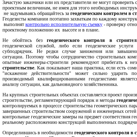
Зачастую заказчики или их представители не могут проверить
проектным величинам, не имея для этого необходимых инструм
не задумываясь обращайтесь за
геодезическим контролем в с
Геодезисты компании поэтапно захваткам по каждому констру
выполнят
контрольно исполнительную съемку
- проверку отн
проектному положению их высоте и в плане.
Не обойтись без
геодезического контроля в строител
геодезической службой, либо если
геодезические услуги
о
субподрядчик. Не редки случае занижения или завышени
ситуации. Поэтому чтобы сотрудничество строительных ко
опытные инженеры-строители рекомендуют прибегать к н
строительстве
. Как показывает наша практика, если есть сом
"искажение действительности" может сильно ударить п
производимый квалифицированными геодезистами являет
анализу ситуации, как дальновидного хозяйственника.
На крупных строительных объектах составляется проект произ
строительстве, регламентирующий порядок и методы
геодезич
контролируемых в процессе строительства геометрических пар
завершенных строительством сооружений и инженерных сетей 
контрольные геодезические замеры на предмет соответствия г
реальному расположению конструкций выполненных подрядчи
Определившись в необходимости
геодезического контроля в 