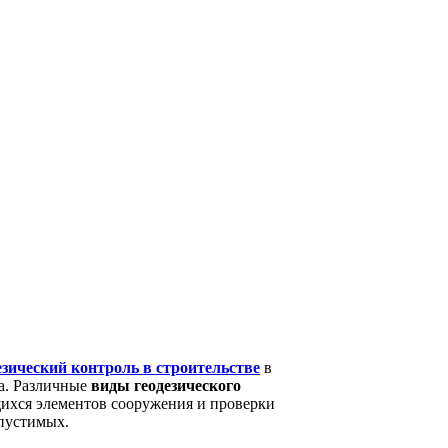
езический контроль в строительстве
в
а. Различные
виды
геодезического
ящихся элементов сооружения и проверки
пустимых.